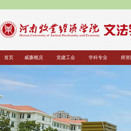
首页
威廉概况
党建工会
学科专业
师资