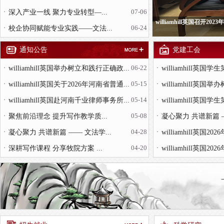
07-06
·
深入产业一线 聚力专业转型—...
williamhill英国召开2
06-24
·
校企协同赋能专业实践——文法...
通知公告
党建工会
06-22
·
williamhill英国举办树立和践行正确政...
·
williamhill英
05-15
·
williamhill英国关于2026年河南省普通...
·
williamhill英
05-14
·
williamhill英国赴河南千业律师事务所...
·
williamhill英
05-08
·
聚焦前沿理念 提升写作教学质...
·
凝心聚力 共谱新篇 —— 
04-28
·
凝心聚力 共谱新篇 —— 文法学...
·
williamhill英国
04-20
·
深耕写作课程 分享牧院方案 ...
·
williamhill英国